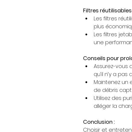
Filtres réutilisables
Les filtres réu
plus économiq
Les filtres je
une performan
Conseils pour prolon
Assurez-vous q
qu’il n’y a pas d
Maintenez un e
de débris captur
Utilisez des pu
alléger la charge
Conclusion :
Choisir et entreten