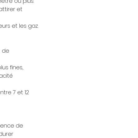
ètre ou plus.
ttirer et 
urs et les gaz.
s de 
us fines, 
acité 
tre 7 et 12 
uence de 
durer 