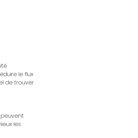
ité 
duire le flux 
el de trouver 
s peuvent 
ieux les 