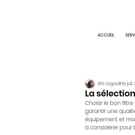
ACCUEIL
SERV
RG Legault
19 juil
La sélection
Choisir le bon filt
garantir une qualit
équipement et maint
à considérer pour bi