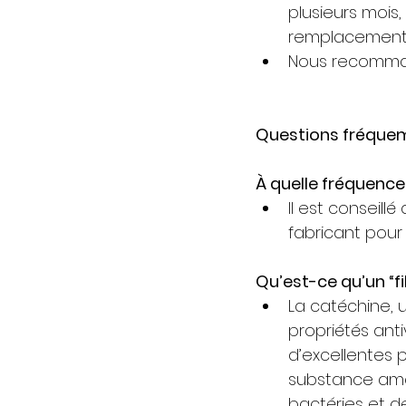
plusieurs mois,
remplacements
Nous recommand
Questions fréqu
À quelle fréquence 
Il est conseill
fabricant pour 
Qu’est-ce qu’un “fi
La catéchine, 
propriétés anti
d’excellentes pr
substance améli
bactéries et de