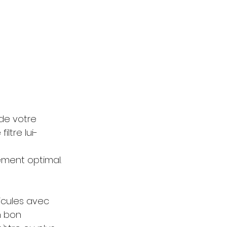
de votre 
ltre lui-
tement optimal.
ticules avec 
n bon 