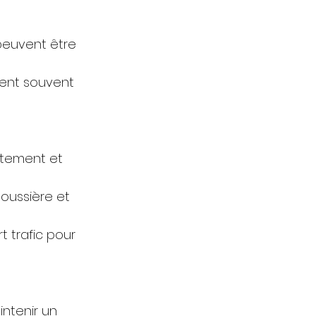
 peuvent être 
rent souvent 
ctement et 
oussière et 
t trafic pour 
intenir un 