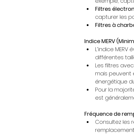
exemple, captu
Filtres électro
capturer les pa
Filtres à charbo
Indice MERV (Minim
L’indice MERV é
différentes taill
Les filtres ave
mais peuvent ég
énergétique d
Pour la majorit
est généraleme
Fréquence de rem
Consultez les
remplacement o