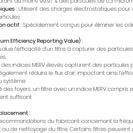
rant au moins 99,97 % des particules de 0,3 microm
niques :
 Utilisent des charges électrostatiques pour a
rticules.
n actif :
 Spécialement conçus pour éliminer les ode
um Efficiency Reporting Value) :
value l’efficacité d’un filtre à capturer des particule
es.
c des indices MERV élevés capturent des particules pl
alement réduire le flux d’air, impactant ainsi l’effic
u système.
é des foyers, un filtre avec un indice MERV compris en
nt suffisant.
placement :
 recommandations du fabricant concernant la fréq
u de nettoyage du filtre. Certains filtres peuvent 