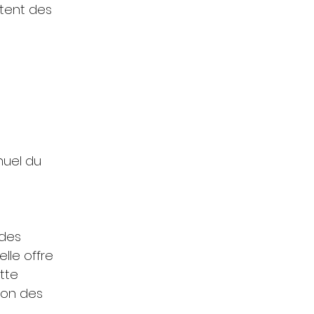
itent des 
nuel du 
des 
lle offre 
tte 
ion des 